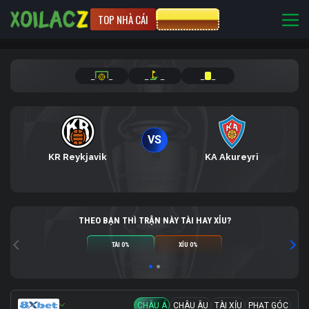
TOP NHÀ CÁI
CƯỢC 8XBET
_
_
_
_
_
_
VS
KR Reykjavik
KA Akureyri
THEO BẠN THÌ TRẬN NÀY TÀI HAY XỈU?
TÀI 0%
XỈU 0%
CHÂU Á
CHÂU ÂU
TÀI XỈU
PHẠT GÓC