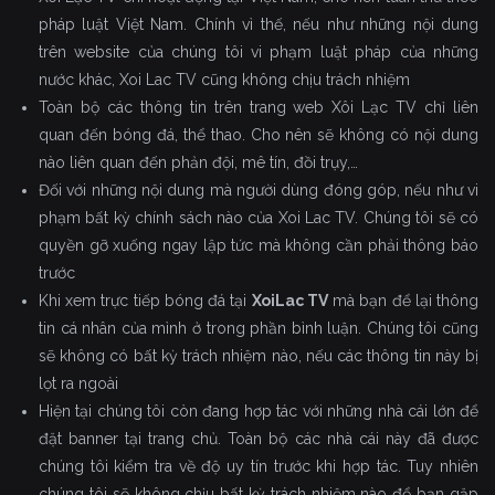
pháp luật Việt Nam. Chính vì thế, nếu như những nội dung
trên website của chúng tôi vi phạm luật pháp của những
nước khác, Xoi Lac TV cũng không chịu trách nhiệm
Toàn bộ các thông tin trên trang web Xôi Lạc TV chỉ liên
quan đến bóng đá, thể thao. Cho nên sẽ không có nội dung
nào liên quan đến phản đội, mê tín, đồi trụy,…
Đối với những nội dung mà người dùng đóng góp, nếu như vi
phạm bất kỳ chính sách nào của Xoi Lac TV. Chúng tôi sẽ có
quyền gỡ xuống ngay lập tức mà không cần phải thông báo
trước
Khi xem trực tiếp bóng đá tại
XoiLac TV
mà bạn để lại thông
tin cá nhân của mình ở trong phần bình luận. Chúng tôi cũng
sẽ không có bất kỳ trách nhiệm nào, nếu các thông tin này bị
lọt ra ngoài
Hiện tại chúng tôi còn đang hợp tác với những nhà cái lớn để
đặt banner tại trang chủ. Toàn bộ các nhà cái này đã được
chúng tôi kiểm tra về độ uy tín trước khi hợp tác. Tuy nhiên
chúng tôi sẽ không chịu bất kỳ trách nhiệm nào để bạn gặp