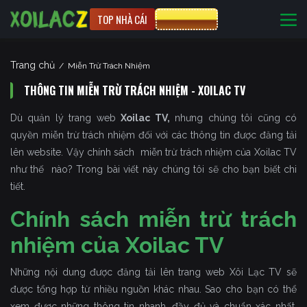
TOP NHÀ CÁI
CƯỢC 8XBET
Trang chủ
/
Miễn Trừ Trách Nhiệm
THÔNG TIN MIỄN TRỪ TRÁCH NHIỆM - XOILAC TV
Dù quản lý trang web
Xoilac TV,
nhưng chúng tôi cũng có
quyền miễn trừ trách nhiệm đối với các thông tin được đăng tải
lên website. Vậy chính sách miễn trừ trách nhiệm của Xoilac TV
như thế nào? Trong bài viết này chúng tôi sẽ cho bạn biết chi
tiết.
Chính sách miễn trừ trách
nhiệm của Xoilac TV
Những nội dung được đăng tải lên trang web Xôi Lạc TV sẽ
được tổng hợp từ nhiều nguồn khác nhau. Sao cho bạn có thể
xem được những thông tin nhanh, đầy đủ và chuẩn xác nhất.