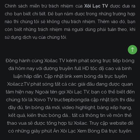
Chính sách miễn trừ trách nhiệm của
Xôi Lạc TV
được đưa ra
cho bạn biết chi tiết. Để bạn nắm được trong những trường hợp
nào thì chúng tôi sẽ không chịu trách nhiệm. Thêm vào đó, bạn
còn biết những trách nhiệm mà người dùng phải tuân theo, khi
sử dụng dịch vụ của chúng tôi.
Đồng hành cùng Xoilac TV kênh phát sóng trực tiếp bóng
đá hôm nay với đường truyền full HD tốc độ cao và bình
luận hấp dẫn. Cập nhật link xem bóng đá trực tuyến
Xoilacz.TV phát sóng tất cả các giải đấu đang được quan
tâm hiện nay. Ngoài tên gọi Xôi Lạc TV, bạn có thể biết đến
chúng tôi là Xoivo TV tructiepbongda cập nhật lịch thi đấu
đầy đủ, tin bóng đá mới, video highlight, bảng xếp hạng,
kết quả, kiến thức bóng đá... tất cả thông tin về môn thể
thao vua sẽ được tổng hợp từ Xoilac. Truy cập website để
có những giây phút Ăn Xôi Lạc Xem Bóng Đá trực tuyến.