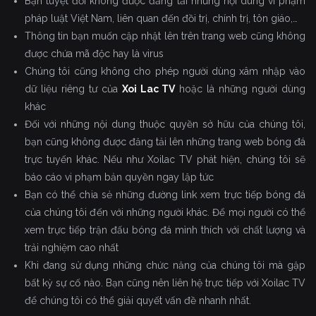
Bạn tuyệt đối không được đăng tải những nội dung vi phạm
pháp luật Việt Nam, liên quan đến đồi trị, chính trị, tôn giáo,…
Thông tin bạn muốn cập nhật lên trên trang web cũng không
được chứa mã độc hay là virus
Chúng tôi cũng không cho phép người dùng xâm nhập vào
dữ liệu riêng tư của
Xoi Lac TV
hoặc là những người dùng
khác
Đối với những nội dung thuộc quyền sở hữu của chúng tôi,
bạn cũng không được đăng tải lên những trang web bóng đá
trực tuyến khác. Nếu như Xoilac TV phát hiện, chúng tôi sẽ
báo cáo vi phạm bản quyền ngay lập tức
Bạn có thể chia sẻ những đường link xem trực tiếp bóng đá
của chúng tôi đến với những người khác. Để mọi người có thể
xem trực tiếp trận đấu bóng đá mình thích với chất lượng và
trải nghiệm cao nhất
Khi đang sử dụng những chức năng của chúng tôi mà gặp
bất kỳ sự cố nào. Bạn cũng nên liên hệ trực tiếp với Xoilac TV
để chúng tôi có thể giải quyết vấn đề nhanh nhất.