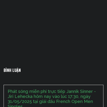
BÌNH LUẬN
Phát sóng miễn phí trực tiếp Jannik Sinner -
Jiri Lehecka hôm nay vào lúc 17:30, ngày
31/05/2025 tại giải đấu French Open Men
Singles