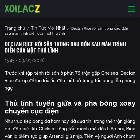
Trang chủ
Tin Tức Mới Nhất
/
/
Declan Rice rời sân trong đau đớn
sau màn trình diễn của một thủ lĩnh
DECLAN RICE RỜI SÂN TRONG ĐAU ĐỚN SAU MÀN TRÌNH
DIỄN CỦA MỘT THỦ LĨNH
15:45 - 03/03/2026
Trước khi tập tễnh rời sân ở phút 76 trận gặp Chelsea, Declan
Rice đã kịp để lại dấu ấn đậm nét cả trong tấn công lẫn phòng
ngự.
Thủ lĩnh tuyến giữa và pha bóng xoay
chuyển cục diện
Như
truc tiep bong da hom nay
đã đưa tin,
trong thế trận giằng
co, đặc biệt khi Chelsea tăng tốc mạnh mẽ đầu hiệp hai, Rice
vẫn là điểm tựa giúp Arsenal giữ nhịp. Tiền vệ người Anh chạm