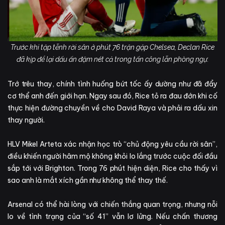
Trước khi tập tễnh rời sân ở phút 76 trận gặp Chelsea, Declan Rice
đã kịp để lại dấu ấn đậm nét cả trong tấn công lẫn phòng ngự.
Trớ trêu thay, chính tình huống bứt tốc ấy dường như đã đẩy
cơ thể anh đến giới hạn. Ngay sau đó, Rice tỏ ra đau đớn khi cố
thực hiện đường chuyền về cho David Raya và phải ra dấu xin
thay người.
HLV Mikel Arteta xác nhận học trò “chủ động yêu cầu rời sân”,
điều khiến người hâm mộ không khỏi lo lắng trước cuộc đối đầu
sắp tới với Brighton. Trong 76 phút hiện diện, Rice cho thấy vì
sao anh là mắt xích gần như không thể thay thế.
Arsenal có thể hài lòng với chiến thắng quan trọng, nhưng nỗi
lo về tình trạng của “số 41” vẫn lơ lửng. Nếu chấn thương