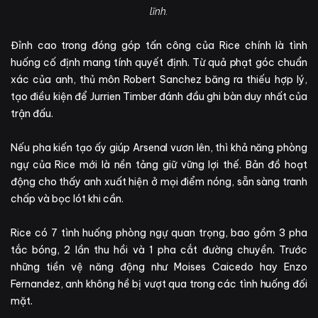
lĩnh.
Đỉnh cao trong đóng góp tấn công của Rice chính là tình
huống cố định mang tính quyết định. Từ quả phạt góc chuẩn
xác của anh, thủ môn Robert Sanchez băng ra thiếu hợp lý,
tạo điều kiện để Jurrien Timber đánh đầu ghi bàn duy nhất của
trận đấu.
Nếu pha kiến tạo ấy giúp Arsenal vươn lên, thì khả năng phòng
ngự của Rice mới là nền tảng giữ vững lợi thế. Bản đồ hoạt
động cho thấy anh xuất hiện ở mọi điểm nóng, sẵn sàng tranh
chấp và bọc lót khi cần.
Rice có 7 tình huống phòng ngự quan trọng, bao gồm 3 pha
tắc bóng, 2 lần thu hồi và 1 pha cắt đường chuyền. Trước
những tiền vệ năng động như Moises Caicedo hay Enzo
Fernandez, anh không hề bị vượt qua trong các tình huống đối
mặt.