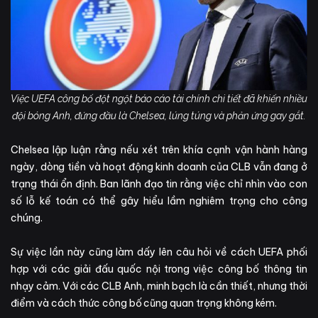
Việc UEFA công bố đột ngột báo cáo tài chính chi tiết đã khiến nhiều
đội bóng Anh, đứng đầu là Chelsea, lúng túng và phản ứng gay gắt.
Chelsea lập luận rằng nếu xét trên khía cạnh vận hành hàng
ngày, dòng tiền và hoạt động kinh doanh của CLB vẫn đang ở
trạng thái ổn định. Ban lãnh đạo tin rằng việc chỉ nhìn vào con
số lỗ kế toán có thể gây hiểu lầm nghiêm trọng cho công
chúng.
Sự việc lần này cũng làm dấy lên câu hỏi về cách UEFA phối
hợp với các giải đấu quốc nội trong việc công bố thông tin
nhạy cảm. Với các CLB Anh, minh bạch là cần thiết, nhưng thời
điểm và cách thức công bố cũng quan trọng không kém.