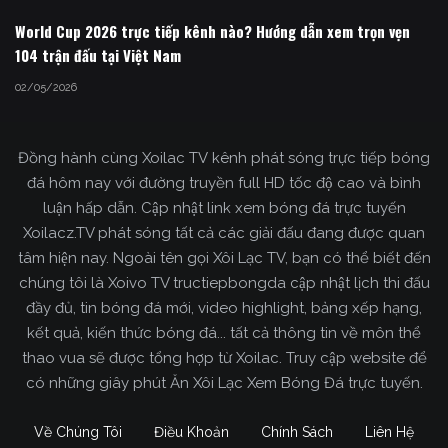
World Cup 2026 trực tiếp kênh nào? Hướng dẫn xem trọn vẹn
104 trận đấu tại Việt Nam
02/05/2026
Đồng hành cùng Xoilac TV kênh phát sóng trực tiếp bóng
đá hôm nay với đường truyền full HD tốc độ cao và bình
luận hấp dẫn. Cập nhật link xem bóng đá trực tuyến
Xoilacz.TV phát sóng tất cả các giải đấu đang được quan
tâm hiện nay. Ngoài tên gọi Xôi Lạc TV, bạn có thể biết đến
chúng tôi là Xoivo TV tructiepbongda cập nhật lịch thi đấu
đầy đủ, tin bóng đá mới, video highlight, bảng xếp hạng,
kết quả, kiến thức bóng đá... tất cả thông tin về môn thể
thao vua sẽ được tổng hợp từ Xoilac. Truy cập website để
có những giây phút Ăn Xôi Lạc Xem Bóng Đá trực tuyến.
Về Chúng Tôi
Điều Khoản
Chính Sách
Liên Hệ