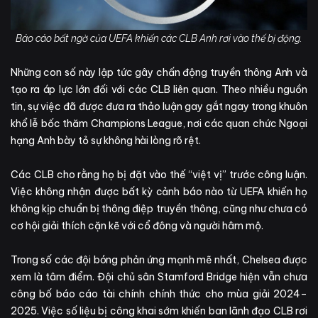
Báo cáo bất ngờ của UEFA khiến các CLB Anh rơi vào thế bị động.
Những con số này lập tức gây chấn động truyền thông Anh và
tạo ra áp lực lớn đối với các CLB liên quan. Theo nhiều nguồn
tin, sự việc đã được đưa ra thảo luận gay gắt ngay trong khuôn
khổ lễ bốc thăm Champions League, nơi các quan chức Ngoại
hạng Anh bày tỏ sự không hài lòng rõ rệt.
Các CLB cho rằng họ bị đặt vào thế “việt vị” trước công luận.
Việc không nhận được bất kỳ cảnh báo nào từ UEFA khiến họ
không kịp chuẩn bị thông điệp truyền thông, cũng như chưa có
cơ hội giải thích cặn kẽ với cổ đông và người hâm mộ.
Trong số các đội bóng phản ứng mạnh mẽ nhất, Chelsea được
xem là tâm điểm. Đội chủ sân Stamford Bridge hiện vẫn chưa
công bố báo cáo tài chính chính thức cho mùa giải 2024–
2025. Việc số liệu bị công khai sớm khiến ban lãnh đạo CLB rơi