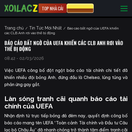
TOP NHÀ CÁI
CƯỢC 8XBET
Trang chủ
Tin Tức Mới Nhất
/
/
Báo cáo bất ngờ của UEFA khiến
các CLB Anh rơi vào thế bị động
BÁO CÁO BẤT NGỜ CỦA UEFA KHIẾN CÁC CLB ANH RƠI VÀO
THẾ BỊ ĐỘNG
08:42 - 02/03/2026
Việc UEFA công bố đột ngột báo cáo tài chính chi tiết đã
khiến nhiều đội bóng Anh, đứng đầu là Chelsea, lúng túng và
phản ứng gay gắt.
Làn sóng tranh cãi quanh báo cáo tài
chính của UEFA
Nhận định từ
trực tiếp bóng đá đêm nay
,
quyết định công bố
báo cáo mang tên UEFA “Toàn cảnh Tài chính và Đầu tư Câu
lạc bộ Châu Âu” đã nhanh chóng trở thành tâm điểm tranh cãi