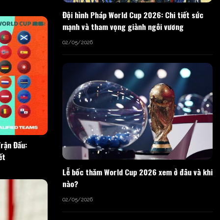
Đội hình Pháp World Cup 2026: Chi tiết sức
mạnh và tham vọng giành ngôi vương
02/05/2026
rận Đấu:
ết
Lễ bốc thăm World Cup 2026 xem ở đâu và khi
nào?
02/05/2026