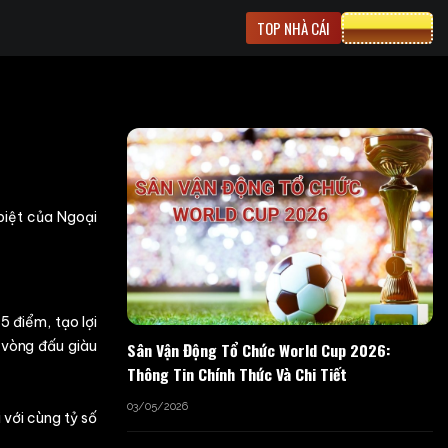
TOP NHÀ CÁI
CƯỢC 8XBET
biệt của Ngoại
5 điểm, tạo lợi
 vòng đấu giàu
Sân Vận Động Tổ Chức World Cup 2026:
Thông Tin Chính Thức Và Chi Tiết
03/05/2026
 với cùng tỷ số