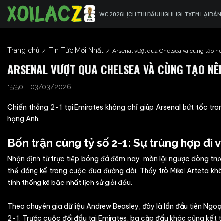
WC 2026
LỊCH THI ĐẤU
HIGHLIGHT
XEM LẠI
BẢN
Trang chủ
Tin Tức Mới Nhất
/
/
Arsenal vượt qua Chelsea và cùng tạo n
ARSENAL VƯỢT QUA CHELSEA VÀ CÙNG TẠO N
15:50 - 03/03/2026
Chiến thắng 2-1 tại Emirates không chỉ giúp Arsenal bứt tốc t
hạng Anh.
Bốn trận cùng tỷ số 2-1: Sự trùng hợp đi v
Nhận định từ
trực tiếp bóng đá đêm nay
,
màn lội ngược dòng trướ
thế đáng kể trong cuộc đua đường dài. Thầy trò Mikel Arteta k
tính thống kê bậc nhất lịch sử giải đấu.
Theo chuyên gia dữ liệu Andrew Beasley, đây là lần đầu tiên Ngoạ
2-1. Trước cuộc đối đầu tại Emirates, ba cặp đấu khác cũng kết t