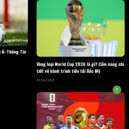
 Á: Thông Tin
Vòng loại World Cup 2026 là gì? Cẩm nang chi
tiết về hành trình tiến tới Bắc Mỹ
02/05/2026