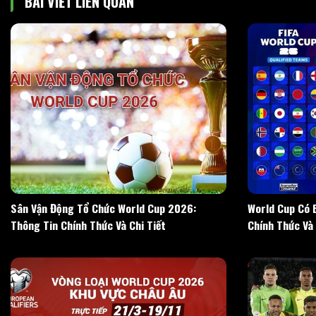
BÀI VIẾT LIÊN QUAN
Sân Vận Động Tổ Chức World Cup 2026:
World Cup Có 
Thông Tin Chính Thức Và Chi Tiết
Chính Thức Và 