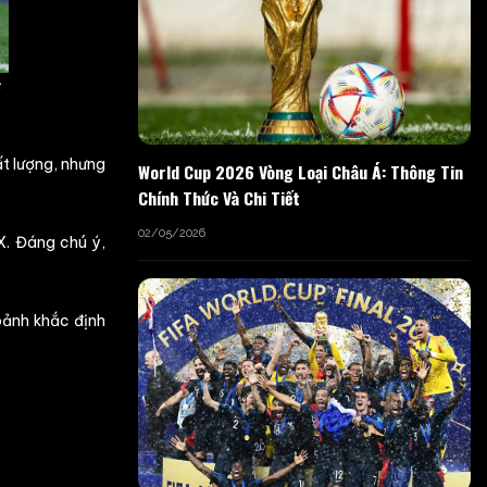
c
t lượng, nhưng
World Cup 2026 Vòng Loại Châu Á: Thông Tin
Chính Thức Và Chi Tiết
02/05/2026
X. Đáng chú ý,
oảnh khắc định