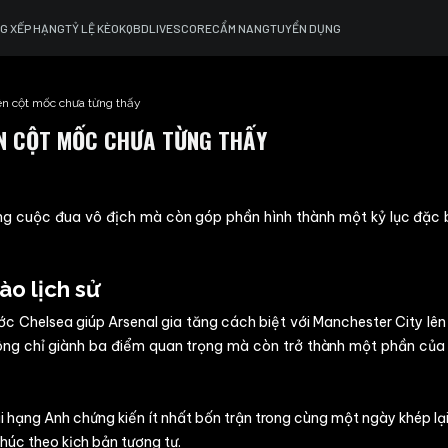
G XẾP HẠNG
TỶ LỆ KÈO
KQBD
LIVESCORE
CẨM NANG
TUYỂN DỤNG
ên cột mốc chưa từng thấy
ÊN CỘT MỐC CHƯA TỪNG THẤY
rong cuộc đua vô địch mà còn góp phần hình thành một kỷ lục đặc 
ào lịch sử
c Chelsea giúp Arsenal gia tăng cách biệt với Manchester City lên 
hông chỉ giành ba điểm quan trọng mà còn trở thành một phần của
i hạng Anh chứng kiến ít nhất bốn trận trong cùng một ngày khép lại
húc theo kịch bản tương tự.