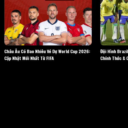
Châu Âu Có Bao Nhiêu Vé Dự World Cup 2026:
Đội Hình Brazi
Cập Nhật Mới Nhất Từ FIFA
Chính Thức & C