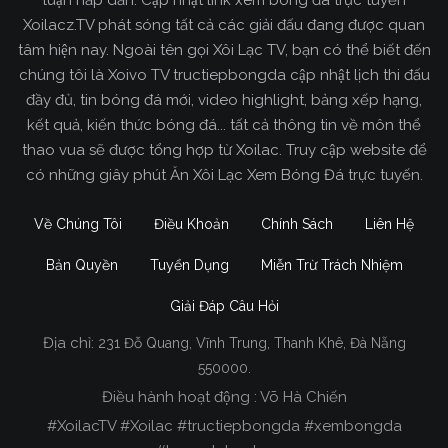
luận hấp dẫn. Cập nhật link xem bóng đá trực tuyến
Xoilacz.TV phát sóng tất cả các giải đấu đang được quan
tâm hiện nay. Ngoài tên gọi Xôi Lạc TV, bạn có thể biết đến
chúng tôi là Xoivo TV tructiepbongda cập nhật lịch thi đấu
đầy đủ, tin bóng đá mới, video highlight, bảng xếp hạng,
kết quả, kiến thức bóng đá... tất cả thông tin về môn thể
thao vua sẽ được tổng hợp từ Xoilac. Truy cập website để
có những giây phút Ăn Xôi Lạc Xem Bóng Đá trực tuyến.
Về Chúng Tôi
Điều Khoản
Chính Sách
Liên Hệ
Bản Quyền
Tuyển Dụng
Miễn Trừ Trách Nhiệm
Giải Đáp Câu Hỏi
Địa chỉ:
231 Đỗ Quang, Vĩnh Trung, Thanh Khê, Đà Nẵng
550000.
Điều hành hoạt động : Võ Hà Chiến
#XoilacTV #Xoilac #tructiepbongda #xembongda